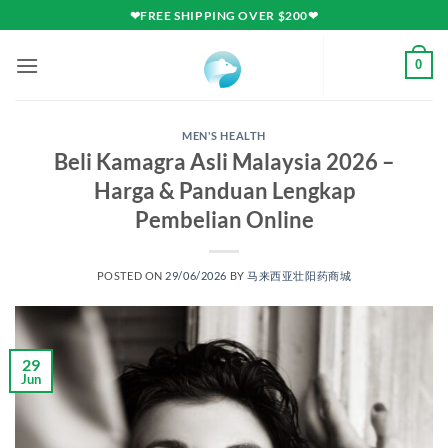
Skip
❤FREE SHIPPING OVER $200❤
to
content
0
MEN'S HEALTH
Beli Kamagra Asli Malaysia 2026 –
Harga & Panduan Lengkap
Pembelian Online
POSTED ON
29/06/2026
BY
马来西亚壮阳药商城
29
Jun